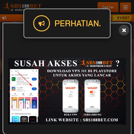
Daftar
PERHATIAN.
IDR
50,324,530,809