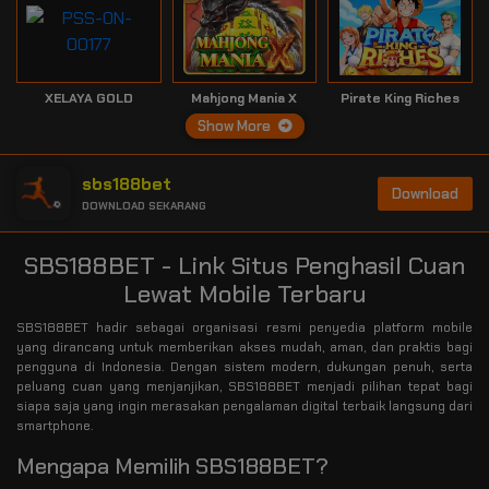
XELAYA GOLD
Mahjong Mania X
Pirate King Riches
Show More
sbs188bet
Download
DOWNLOAD SEKARANG
SBS188BET - Link Situs Penghasil Cuan
Lewat Mobile Terbaru
SBS188BET
hadir sebagai organisasi resmi penyedia platform mobile
yang dirancang untuk memberikan akses mudah, aman, dan praktis bagi
pengguna di Indonesia. Dengan sistem modern, dukungan penuh, serta
peluang cuan yang menjanjikan, SBS188BET menjadi pilihan tepat bagi
siapa saja yang ingin merasakan pengalaman digital terbaik langsung dari
smartphone.
Mengapa Memilih SBS188BET?