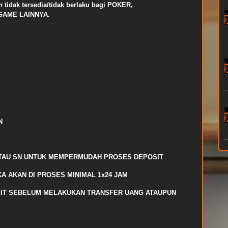
 tidak tersedia/tidak berlaku bagi POKER,
GAME LAINNYA.
N
ATAU SN UNTUK MEMPERMUDAH PROSES DEPOSIT
KA AKAN DI PROSES MINIMAL 1x24 JAM
SIT SEBELUM MELAKUKAN TRANSFER UANG ATAUPUN