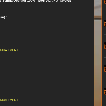
bas Semua Operator 100% TIDAK ADA POTONGAN
an) :
EMUA EVENT
EMUA EVENT