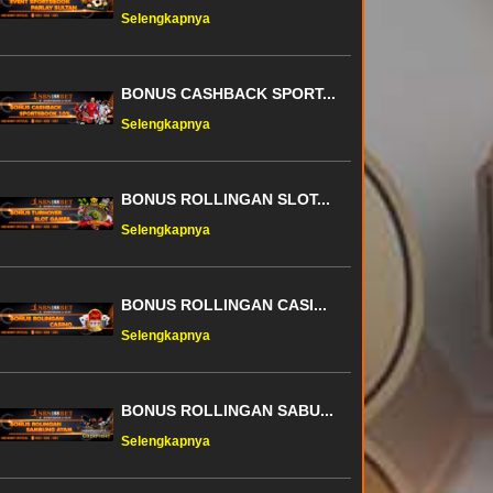
Selengkapnya
BONUS CASHBACK SPORT...
Selengkapnya
BONUS ROLLINGAN SLOT...
Selengkapnya
BONUS ROLLINGAN CASI...
Selengkapnya
BONUS ROLLINGAN SABU...
Selengkapnya