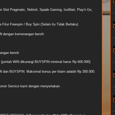
 Slot Pragmatic, Nolimit, Spade Gaming, Isoftbet, Play'n Go,
itur Freespin / Buy Spin (Selain itu Tidak Berlaku)
N dengan kemenangan bersih
angan bersih
 (jumlah WIN dikurangi BUYSPIN minimal harus Rp 600.000)
IN dan BUYSPIN. Maksimal bonus per klaim adalah Rp 300.000.
stomer Service kami dengan menyertakan: