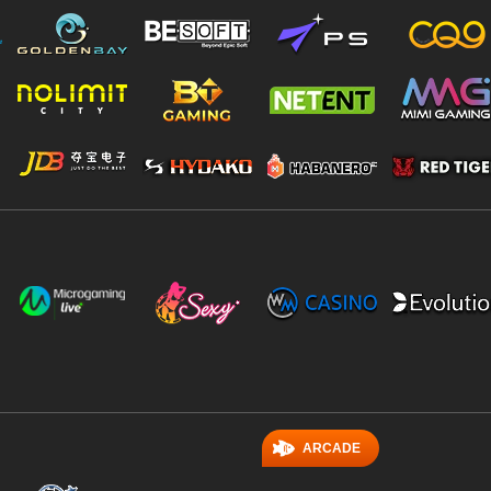
ARCADE