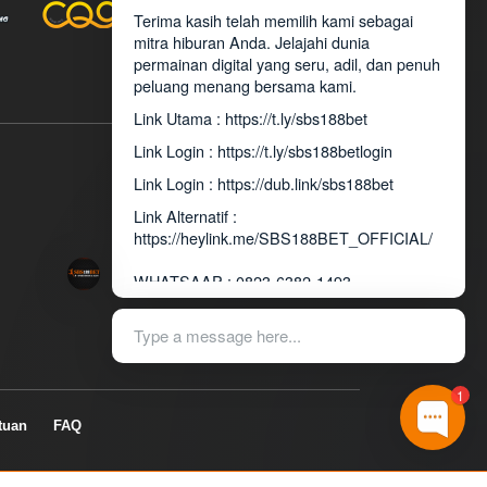
Terima kasih telah memilih kami sebagai
mitra hiburan Anda. Jelajahi dunia
permainan digital yang seru, adil, dan penuh
peluang menang bersama kami.
Link Utama :
https://t.ly/sbs188bet
Link Login :
https://t.ly/sbs188betlogin
Link Login :
https://dub.link/sbs188bet
Link Alternatif :
https://heylink.me/SBS188BET_OFFICIAL/
WHATSAAP : 0823-6382-1493
RTP SLOT HARI INI :
https://rtp1-slot-
gacor.pages.dev/
Type a message here...
1
tuan
FAQ