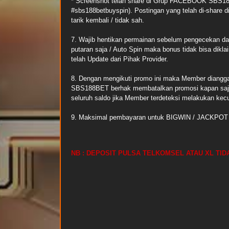
* Screenshot telah share di Grup FACEBOOK SBS18
#sbs188betbuyspin). Postingan yang telah di-sha
tarik kembali / tidak sah.
7. Wajib hentikan permainan sebelum pengecekan dan
putaran saja / Auto Spin maka bonus tidak bisa dikla
telah Update dari Pihak Provider.
8. Dengan mengikuti promo ini maka Member diangga
SBS188BET berhak membatalkan promosi kapan sa
seluruh saldo jika Member terdeteksi melakukan kec
9. Maksimal pembayaran untuk BIGWIN / JACKPOT ad
NB : DEPOSIT PULSA TELKOMSEL ATAU XL TID