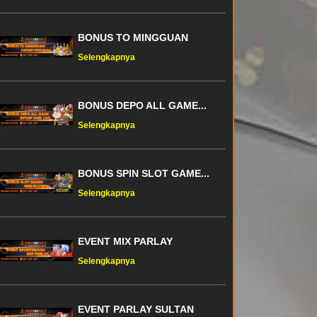
BONUS TO MINGGUAN
Selengkapnya
BONUS DEPO ALL GAME...
Selengkapnya
BONUS SPIN SLOT GAME...
Selengkapnya
EVENT MIX PARLAY
Selengkapnya
EVENT PARLAY SULTAN