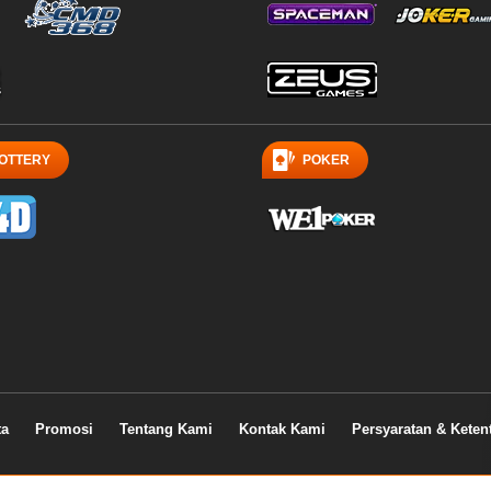
OTTERY
POKER
ta
Promosi
Tentang Kami
Kontak Kami
Persyaratan & Keten