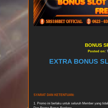
BONUS S
Posted on:
EXTRA BONUS S
SYARAT DAN KETENTUAN:
1. Promo ini berlaku untuk seluruh Member yang t
Dan Promo Bonus Perdana.