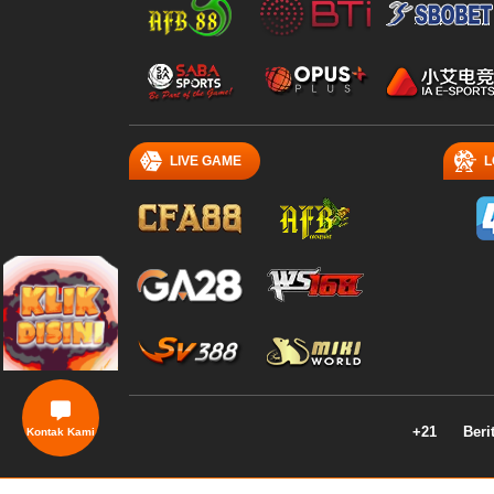
LIVE GAME
L
+21
Beri